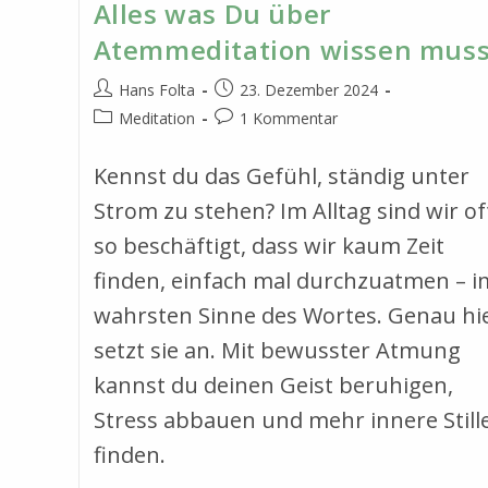
Alles was Du über
Atemmeditation wissen muss
Beitrags-
Beitrag
Hans Folta
23. Dezember 2024
Autor:
veröffentlicht:
Beitrags-
Beitrags-
Meditation
1 Kommentar
Kategorie:
Kommentare:
Kennst du das Gefühl, ständig unter
Strom zu stehen? Im Alltag sind wir of
so beschäftigt, dass wir kaum Zeit
finden, einfach mal durchzuatmen – i
wahrsten Sinne des Wortes. Genau hi
setzt sie an. Mit bewusster Atmung
kannst du deinen Geist beruhigen,
Stress abbauen und mehr innere Still
finden.