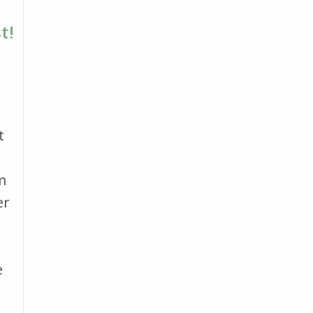
t!
t
m
er
e