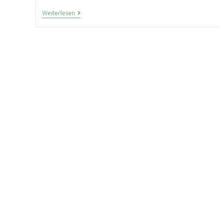
Alles
Weiterlesen
Was
Du
Über
Atemmeditation
Wissen
Musst!