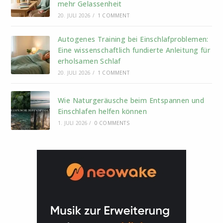
mehr Gelassenheit
20. JULI 2026
/
1 COMMENT
Autogenes Training bei Einschlafproblemen:
Eine wissenschaftlich fundierte Anleitung für
erholsamen Schlaf
20. JULI 2026
/
1 COMMENT
Wie Naturgeräusche beim Entspannen und
Einschlafen helfen können
1. JULI 2026
/
0 COMMENTS