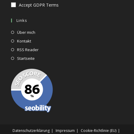
Accept GDPR Terms
Links
Opens
Über mich
in
Opens
Kontakt
a
in
Opens
RSS Reader
new
a
in
Opens
Startseite
tab
new
a
in
tab
new
a
tab
new
tab
Datenschutzerklärung
Impressum
Cookie-Richtlinie (EU)