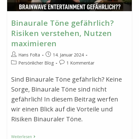
Binaurale Töne gefährlich?
Risiken verstehen, Nutzen
maximieren
Beitrags-
Beitrag
Hans Folta
14. Januar 2024
Autor:
veröffentlicht:
Beitrags-
Beitrags-
Persönlicher Blog
1 Kommentar
Kategorie:
Kommentare:
Sind Binaurale Töne gefährlich? Keine
Sorge, Binaurale Töne sind nicht
gefährlich! In diesem Beitrag werfen
wir einen Blick auf die Vorteile und
Risiken Binauraler Töne.
Binaurale
Weiterlesen