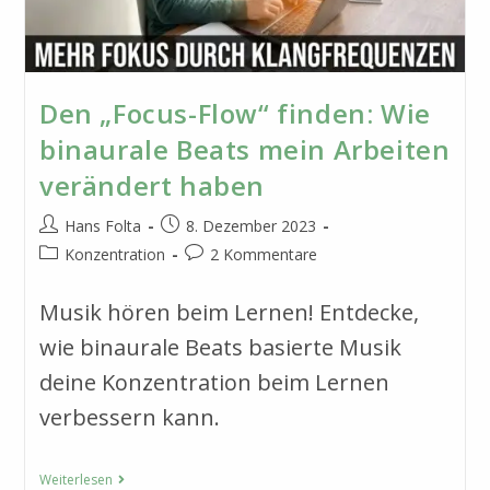
Den „Focus-Flow“ finden: Wie
binaurale Beats mein Arbeiten
verändert haben
Beitrags-
Beitrag
Hans Folta
8. Dezember 2023
Autor:
veröffentlicht:
Beitrags-
Beitrags-
Konzentration
2 Kommentare
Kategorie:
Kommentare:
Musik hören beim Lernen! Entdecke,
wie binaurale Beats basierte Musik
deine Konzentration beim Lernen
verbessern kann.
Den
Weiterlesen