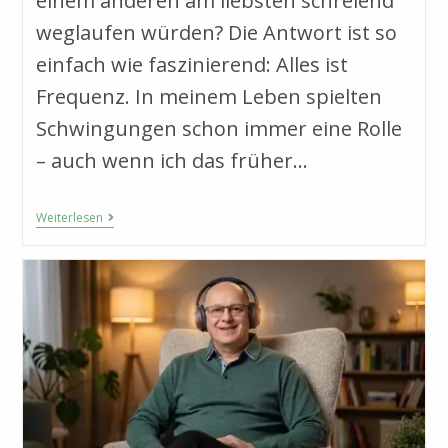
einem anderen am liebsten schreiend
weglaufen würden? Die Antwort ist so
einfach wie faszinierend: Alles ist
Frequenz. In meinem Leben spielten
Schwingungen schon immer eine Rolle
– auch wenn ich das früher…
Alles
Weiterlesen
In
Schwingung:
Meine
Reise
Von
Den
Beatles
Zu
Den
Gehirnwellen