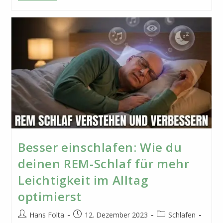
Töne
Gefährlich?
Risiken
Verstehen,
Nutzen
Maximieren
Besser einschlafen: Wie du
deinen REM-Schlaf für mehr
Leichtigkeit im Alltag
optimierst
Beitrags-
Beitrag
Beitrags-
Hans Folta
12. Dezember 2023
Schlafen