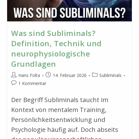
Was sind Subliminals?
Definition, Technik und
neurophysiologische
Grundlagen
Beitrags-
Beitrag
Beitrags-
Hans Folta
14. Februar 2026
Subliminals
Autor:
veröffentlicht:
Kategorie:
Beitrags-
1 Kommentar
Kommentare:
Der Begriff Subliminals taucht im
Kontext von mentalem Training,
Persönlichkeitsentwicklung und
Psychologie häufig auf. Doch abseits