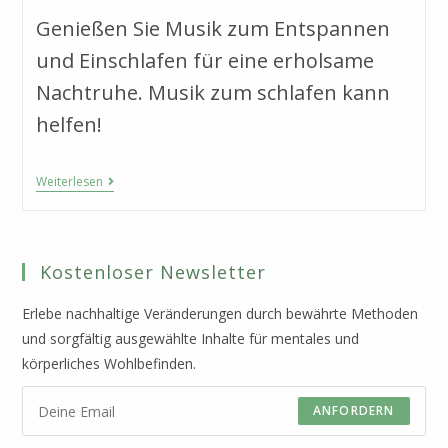
Genießen Sie Musik zum Entspannen
und Einschlafen für eine erholsame
Nachtruhe. Musik zum schlafen kann
helfen!
Wenn
Weiterlesen
Die
Nacht
Zur
Qual
Wird:
Kostenloser Newsletter
Wie
Musik
Zum
Erlebe nachhaltige Veränderungen durch bewährte Methoden
Schlafen
und sorgfältig ausgewählte Inhalte für mentales und
Dir
Deine
körperliches Wohlbefinden.
Nachtruhe
Zurückgibt
ANFORDERN