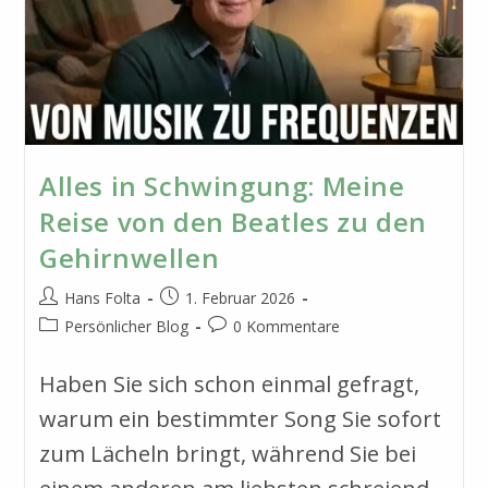
Alles in Schwingung: Meine
Reise von den Beatles zu den
Gehirnwellen
Beitrags-
Beitrag
Hans Folta
1. Februar 2026
Autor:
veröffentlicht:
Beitrags-
Beitrags-
Persönlicher Blog
0 Kommentare
Kategorie:
Kommentare:
Haben Sie sich schon einmal gefragt,
warum ein bestimmter Song Sie sofort
zum Lächeln bringt, während Sie bei