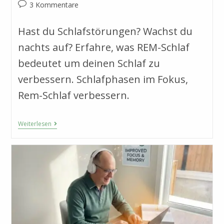
Autor:
veröffentlicht:
Kategorie:
Beitrags-
3 Kommentare
Kommentare:
Hast du Schlafstörungen? Wachst du
nachts auf? Erfahre, was REM-Schlaf
bedeutet um deinen Schlaf zu
verbessern. Schlafphasen im Fokus,
Rem-Schlaf verbessern.
Besser
Weiterlesen
Einschlafen:
Wie
Du
Deinen
REM-
Schlaf
Für
Mehr
Leichtigkeit
Im
Alltag
Optimierst