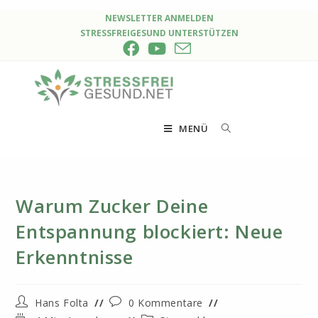
Zum
NEWSLETTER ANMELDEN
STRESSFREIGESUND UNTERSTÜTZEN
Inhalt
springen
MENÜ
Warum Zucker Deine
Entspannung blockiert: Neue
Erkenntnisse
Beitrags-
Beitrags-
Hans Folta
0 Kommentare
Autor:
Kommentare: