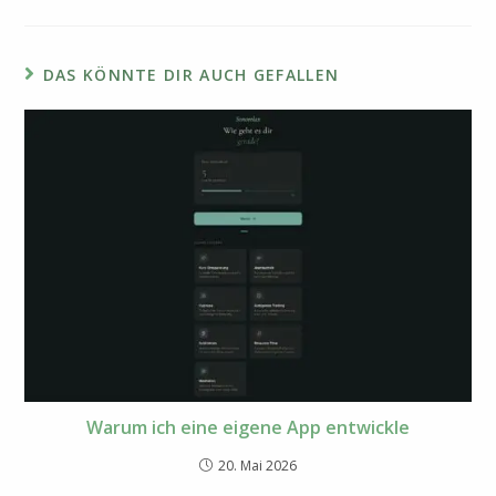
neuen
Fenster
DAS KÖNNTE DIR AUCH GEFALLEN
Warum ich eine eigene App entwickle
20. Mai 2026