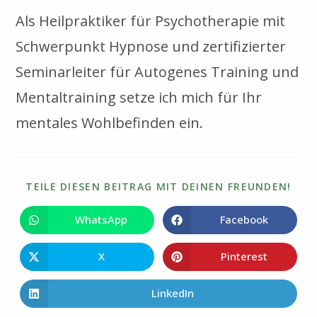
Als Heilpraktiker für Psychotherapie mit
Schwerpunkt Hypnose und zertifizierter
Seminarleiter für Autogenes Training und
Mentaltraining setze ich mich für Ihr
mentales Wohlbefinden ein.
DIE
TEILE DIESEN BEITRAG MIT DEINEN FREUNDEN!
INH
TEIL
WhatsApp
Facebook
Öffnet
Öffnet
in
in
einem
einem
neuen
neuen
X
Pinterest
Öffnet
Öffnet
Fenster
Fenster
in
in
einem
einem
neuen
neuen
LinkedIn
Öffnet
Fenster
Fenster
in
einem