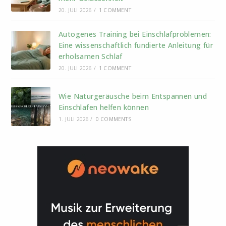
20. JULI 2026
/
1 COMMENT
Autogenes Training bei Einschlafproblemen:
Eine wissenschaftlich fundierte Anleitung für
erholsamen Schlaf
20. JULI 2026
/
1 COMMENT
Wie Naturgeräusche beim Entspannen und
Einschlafen helfen können
1. JULI 2026
/
0 COMMENTS