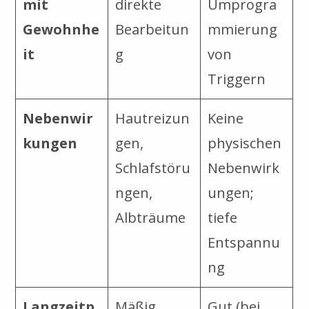
mit
direkte
Umprogra
Gewohnhe
Bearbeitun
mmierung
it
g
von
Triggern
Nebenwir
Hautreizun
Keine
kungen
gen,
physischen
Schlafstöru
Nebenwirk
ngen,
ungen;
Albträume
tiefe
Entspannu
ng
Langzeitp
Mäßig
Gut (bei