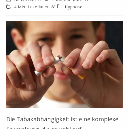
Autor:
Kommentare:
Lesedauer:
Beitrags-
4 Min. Lesedauer
Hypnose
Kategorie:
Die Tabakabhängigkeit ist eine komplexe