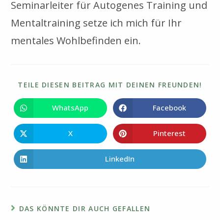
Seminarleiter für Autogenes Training und
Mentaltraining setze ich mich für Ihr
mentales Wohlbefinden ein.
DIE
TEILE DIESEN BEITRAG MIT DEINEN FREUNDEN!
INH
TEIL
WhatsApp
Facebook
Öffnet
Öffnet
in
in
einem
einem
neuen
neuen
X
Pinterest
Öffnet
Öffnet
Fenster
Fenster
in
in
einem
einem
neuen
neuen
LinkedIn
Öffnet
Fenster
Fenster
in
einem
neuen
Fenster
DAS KÖNNTE DIR AUCH GEFALLEN