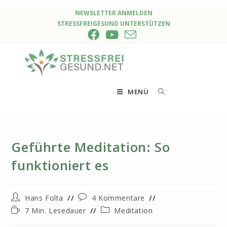
Zum
NEWSLETTER ANMELDEN
STRESSFREIGESUND UNTERSTÜTZEN
Inhalt
springen
MENÜ
Geführte Meditation: So
funktioniert es
Beitrags-
Beitrags-
Hans Folta
4 Kommentare
Autor:
Kommentare:
Lesedauer:
Beitrags-
7 Min. Lesedauer
Meditation
Kategorie: